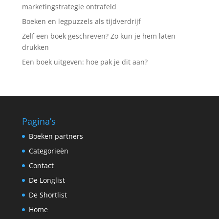
marketingstrategie ontrafeld
Boeken en legpuzzels als tijdverdrijf
Zelf een boek geschreven? Zo kun je hem laten
drukken
Een boek uitgeven: hoe pak je dit aan?
Pagina’s
Boeken partners
Categorieën
Contact
De Longlist
De Shortlist
Home